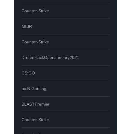
Counter-Strike
MIBR
Counter-Strike
DreamHackOpenJanuary2021
CS:GO
paiN Gaming
BLASTPremier
Counter-Strike