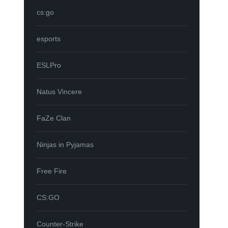
cs:go
esports
ESLPro
Natus Vincere
FaZe Clan
Ninjas in Pyjamas
Free Fire
CS:GO
Counter-Strike