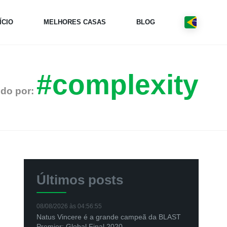
ÍCIO
MELHORES CASAS
BLOG
#complexity
do por:
Últimos posts
08/08/2026 às 04:56:55
Natus Vincere é a grande campeã da BLAST
Premier: Global Final 2020