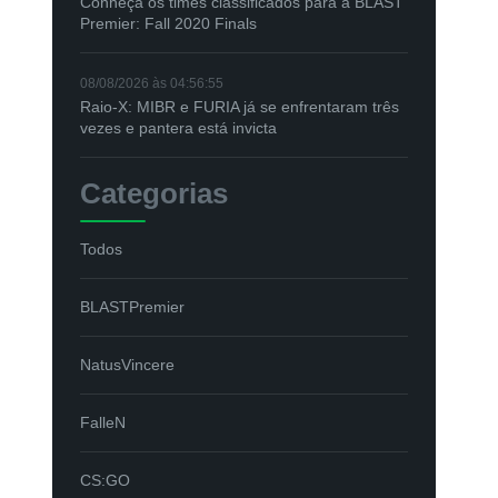
Conheça os times classificados para a BLAST
Premier: Fall 2020 Finals
08/08/2026 às 04:56:55
Raio-X: MIBR e FURIA já se enfrentaram três
vezes e pantera está invicta
Categorias
Todos
BLASTPremier
NatusVincere
FalleN
CS:GO