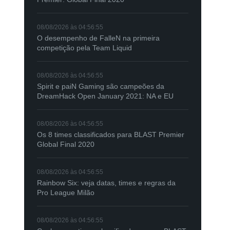
08/08/2026 às 04:56:55
O desempenho de FalleN na primeira
competição pela Team Liquid
08/08/2026 às 04:56:55
Spirit e paiN Gaming são campeões da
DreamHack Open January 2021: NA e EU
08/08/2026 às 04:56:55
Os 8 times classificados para BLAST Premier
Global Final 2020
08/08/2026 às 04:56:55
Rainbow Six: veja datas, times e regras da
Pro League Milão
08/08/2026 às 04:56:55