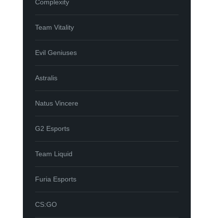
Complexity
Team Vitality
Evil Geniuses
Astralis
Natus Vincere
G2 Esports
Team Liquid
Furia Esports
CS:GO