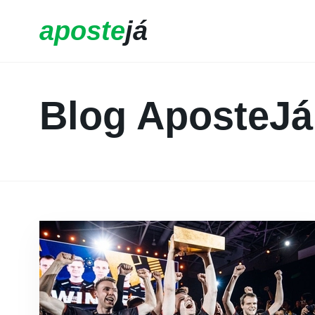
aposte
já
Blog AposteJá