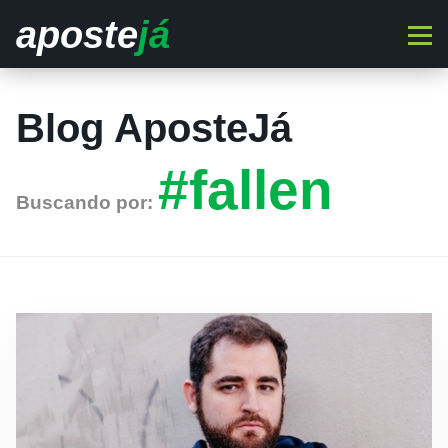
aposte
já
Blog AposteJá
#fallen
Buscando por: