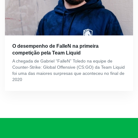
O desempenho de FalleN na primeira
competição pela Team Liquid
A chegada de Gabriel “FalleN” Toledo na equipe de
Counter-Strike: Global Offensive (CS:GO) da Team Liquid
foi uma das maiores surpresas que aconteceu no final de
2020