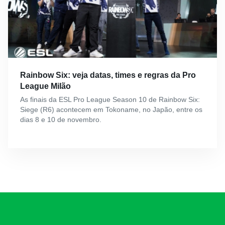
Rainbow Six: veja datas, times e regras da Pro
League Milão
As finais da ESL Pro League Season 10 de Rainbow Six:
Siege (R6) acontecem em Tokoname, no Japão, entre os
dias 8 e 10 de novembro.