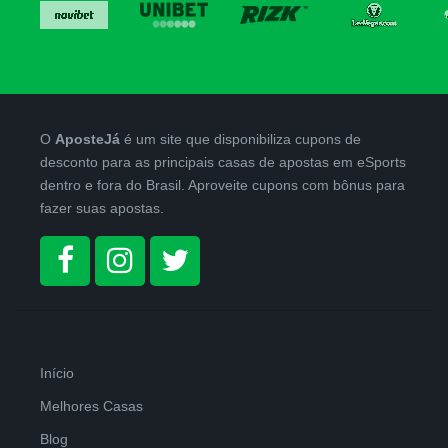
O
AposteJá
é um site que disponibiliza cupons de
desconto para as principais casas de apostas em eSports
dentro e fora do Brasil. Aproveite cupons com bônus para
fazer suas apostas.
Início
Melhores Casas
Blog